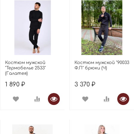
Костюм мужской
Костюм мужской "90033
"Термобелье 2533"
Ф.П" брюки (Ч)
(Галатея)
1 890 ₽
3 370 ₽