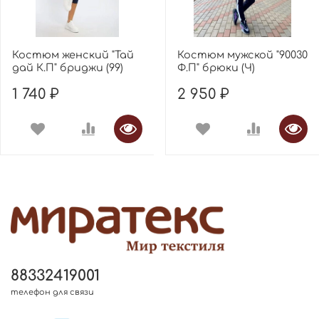
Костюм женский "Тай
Костюм мужской "90030
дай К.П" бриджи (99)
Ф.П" брюки (Ч)
1 740 ₽
2 950 ₽
88332419001
телефон для связи