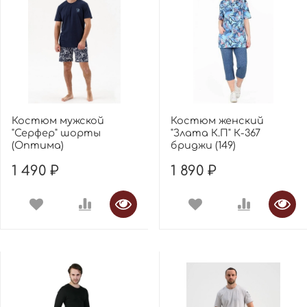
Костюм мужской
Костюм женский
"Серфер" шорты
"Злата К.П" К-367
(Оптима)
бриджи (149)
1 490 ₽
1 890 ₽