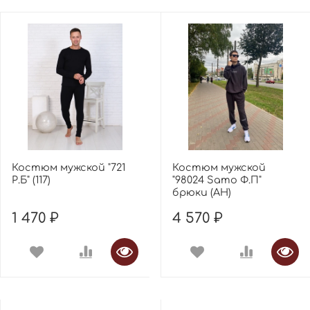
Костюм мужской "721
Костюм мужской
Р.Б" (117)
"98024 Samo Ф.П"
брюки (АН)
1 470 ₽
4 570 ₽