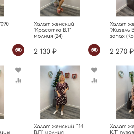
"090
Халат женский
Халат ж
"Красотка В.Т"
"Жизель В
молния (24)
запах (К
2 130 ₽
2 270 ₽
Халат женский "114
Халат же
вицы
В.П" молния
К.Т" пуго