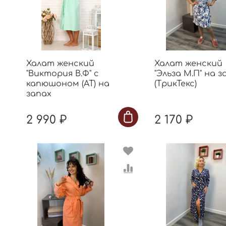
Халат женский
Халат женский
"Виктория В.Ф" с
"Эльза М.П" на з
капюшоном (АТ) на
(ТрикТекс)
запах
2 990 ₽
2 170 ₽