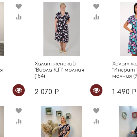
Халат женский
Халат ж
ия
"Виола К.П" молния
"Ингрит 
(154)
молния (9
2 070 ₽
1 490 ₽