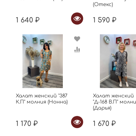
(Отекс)
1 640 ₽
1 590 ₽
Халат женский "387
Халат женский
К.П" молния (Нонна)
"Д-168 В.П" молн
(Дарья)
1 170 ₽
1 670 ₽