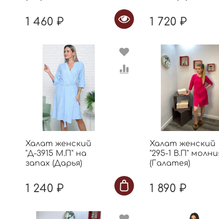
1 460 ₽
1 720 ₽
Халат женский
Халат женский
"Д-3915 М.П" на
"295-1 В.П" молни
запах (Дарья)
(Галатея)
1 240 ₽
1 890 ₽