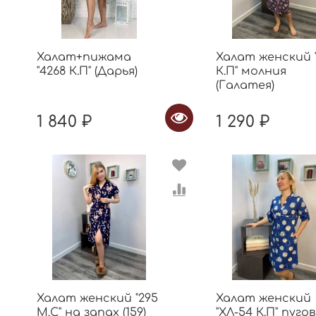
Халат+пижама
Халат женский 
"4268 К.П" (Дарья)
К.П" молния
(Галатея)
1 840 ₽
1 290 ₽
Халат женский "295
Халат женский
М.С" на запах (159)
"ХЛ-54 К.П" пуго