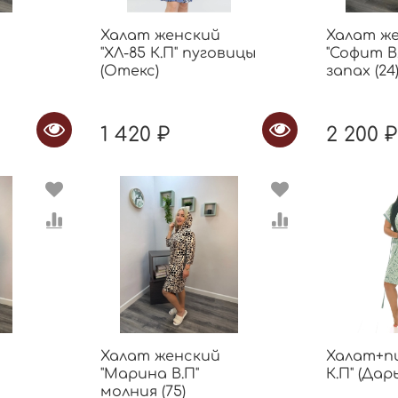
Халат женский
Халат ж
"ХЛ-85 К.П" пуговицы
"Софит В.
(Отекс)
запах (24
1 420 ₽
2 200 ₽
Халат женский
Халат+пи
"Марина В.П"
К.П" (Дар
молния (75)