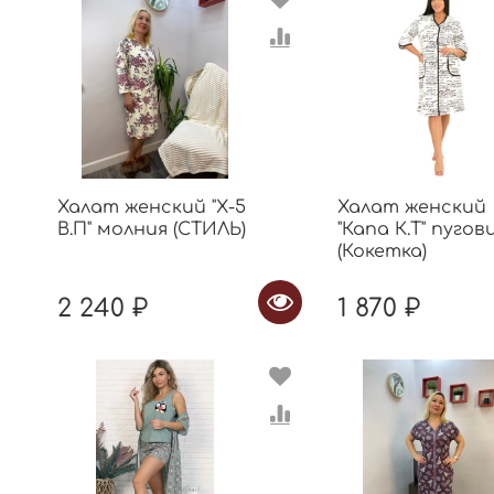
Халат женский "Х-5
Халат женский
В.П" молния (СТИЛЬ)
"Капа К.Т" пугов
(Кокетка)
2 240 ₽
1 870 ₽