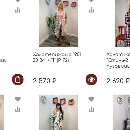
Халат+пижама "901
Халат ж
ицы
20 34 К.П" (Р 72)
"Стиль-2 
пуговицы 
2 570 ₽
2 690 ₽