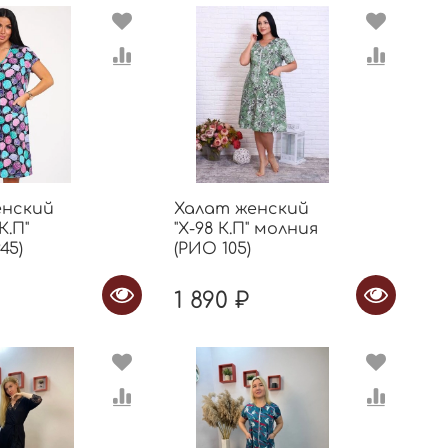
енский
Халат женский
К.П"
"Х-98 К.П" молния
45)
(РИО 105)
1 890 ₽