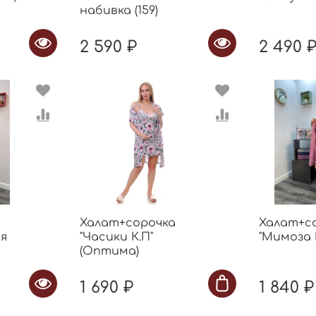
набивка (159)
2 590 ₽
2 490 
Халат+сорочка
Халат+с
ия
"Часики К.П"
"Мимоза К
(Оптима)
1 690 ₽
1 840 ₽