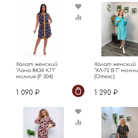
Халат женский
Халат женский
"Лана 8434 К.П"
"ХЛ-72 В.Т" молн
молния (Р 304)
(Отекс)
1 090 ₽
1 290 ₽