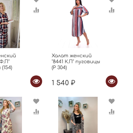
енский
Халат женский
Ф.П"
"8441 К.П" пуговицы
(154)
(Р 304)
1 540 ₽