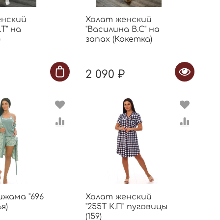
енский
Халат женский
Т" на
"Василина В.С" на
)
запах (Кокетка)
2 090 ₽
жама "696
Халат женский
ья)
"255Т К.П" пуговицы
(159)