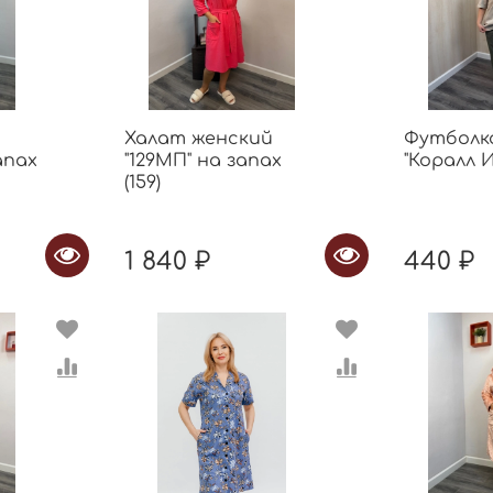
Халат женский
Футболк
апах
"129МП" на запах
"Коралл И.
(159)
1 840 ₽
440 ₽