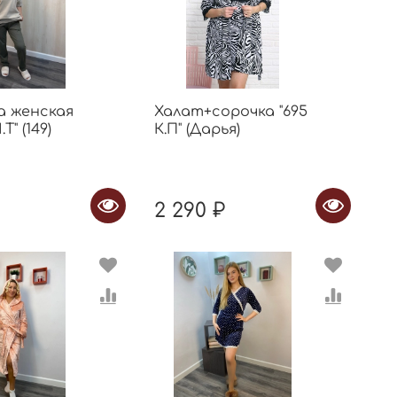
а женская
Халат+сорочка "695
Т" (149)
К.П" (Дарья)
2 290 ₽