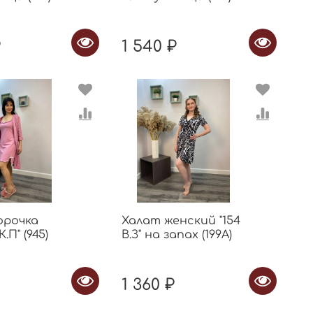
₽
1 540 ₽
орочка
Халат женский "154
.П" (945)
В.З" на запах (199А)
1 360 ₽