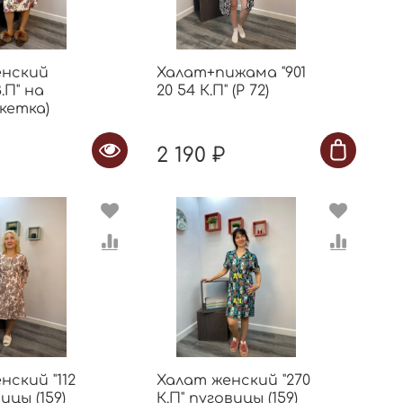
енский
Халат+пижама "901
.П" на
20 54 К.П" (Р 72)
окетка)
2 190 ₽
нский "112
Халат женский "270
вицы (159)
К.П" пуговицы (159)