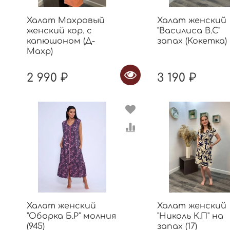
Халат Махровый
Халат женский
женский кор. с
"Василиса В.С"
капюшоном (Д-
запах (Кокетка)
Махр)
2 990 ₽
3 190 ₽
Халат женский
Халат женский
"Оборка Б.Р" молния
"Николь К.П" на
(945)
запах (17)