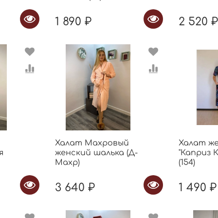
1 890 ₽
2 520 
Халат Махровый
Халат ж
я
женский шалька (Д-
"Каприз 
Махр)
(154)
3 640 ₽
1 490 ₽