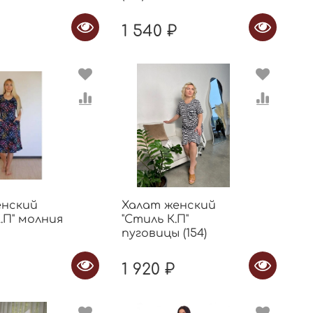
₽
1 540 ₽
енский
Халат женский
К.П" молния
"Стиль К.П"
пуговицы (154)
1 920 ₽