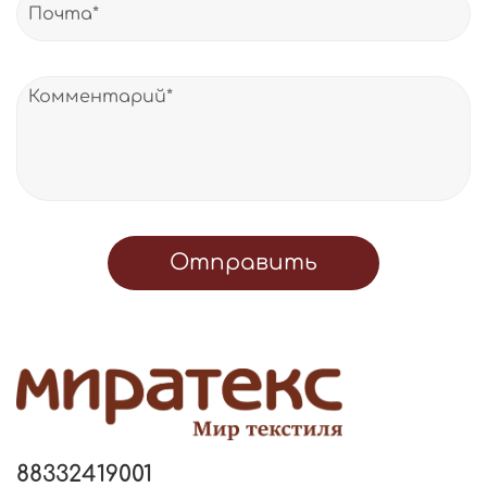
Отправить
88332419001