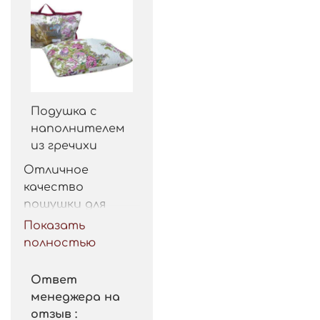
Подушка с
наполнителем
из гречихи
Отличное 
качество 
пошушки для 
такой цены. 
Показать
Рекомендую.
полностью
Ответ
менеджера на
отзыв :