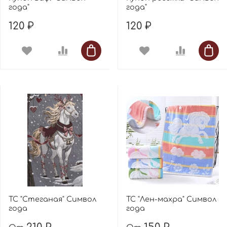
года"
года"
120 ₽
120 ₽
ТС "Стеганая" Символ
ТС "Лен-махра" Символ
года
года