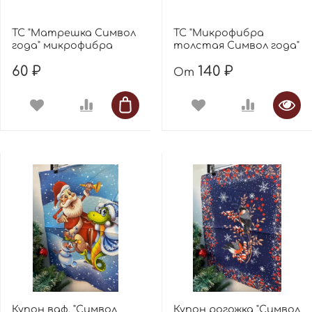
ТС "Матрешка Символ
ТС "Микрофибра
года" микрофибра
толстая Символ года"
60 ₽
140 ₽
От
Купон ваф. "Символ
Купон рогожка "Символ