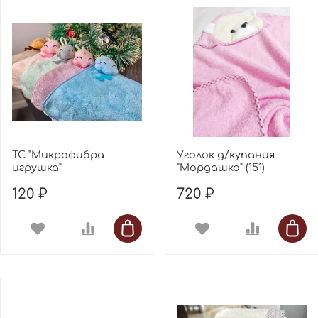
ТС "Микрофибра
Уголок д/купания
игрушка"
"Мордашка" (151)
120 ₽
720 ₽