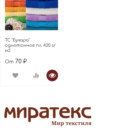
ТС "Бухара"
однотонное пл. 420 г/
м2
70 ₽
От