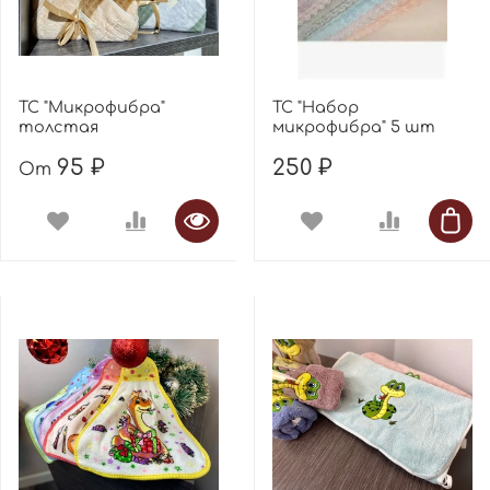
ТС "Микрофибра"
ТС "Набор
толстая
микрофибра" 5 шт
95 ₽
250 ₽
От