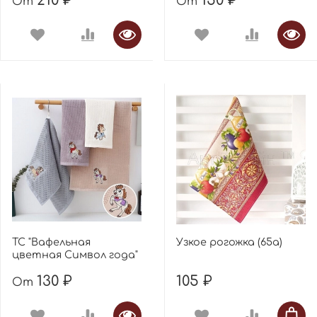
210 ₽
150 ₽
От
От
ТС "Вафельная
Узкое рогожка (65а)
цветная Символ года"
130 ₽
105 ₽
От