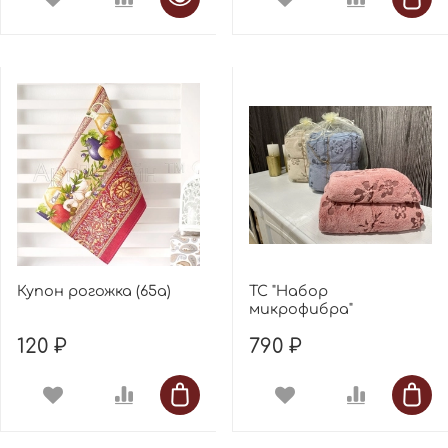
Купон рогожка (65а)
ТС "Набор
микрофибра"
120 ₽
790 ₽