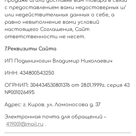
продаже и/или доставке вам товара в связи
с предоставлением вами недостоверных и/
или недействительных данных о себе, а
равно невыполнение вами условий
настоящего Соглашения, Сайт
ответственности не несет.
7.Реквизиты Сайта
ИП Подыниногин Владимир Николаевич
ИНН: 434800543250
ОГРНИП: 304434530801376 от 28.01.1999г. серия 43
№001026495
Адрес: г. Киров. ул. Ломоносова д. 37
Электронная почта для обращений –
419001@mail.ru
.