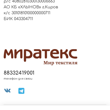
р/с 40802810300130006663
АО КБ «ХЛЫНОВ» г.Киров
к/с 30101810100000000711
БИК 043304711
88332419001
телефон для связи