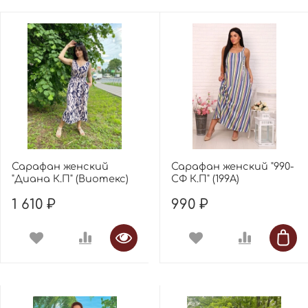
Сарафан женский
Сарафан женский "990-
"Диана К.П" (Виотекс)
СФ К.П" (199А)
1 610 ₽
990 ₽