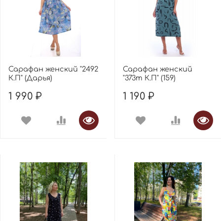
Сарафан женский "2492
Сарафан женский
К.П" (Дарья)
"373т К.П" (159)
1 990 ₽
1 190 ₽