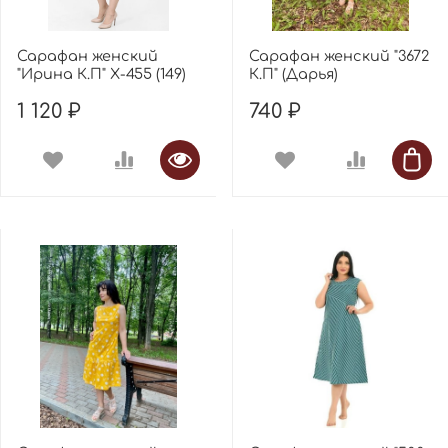
Сарафан женский
Сарафан женский "3672
"Ирина К.П" Х-455 (149)
К.П" (Дарья)
1 120 ₽
740 ₽