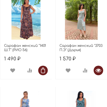
Сарафан женский "1401
Сарафан женский "3703
Ш.Т" (РИО 56)
П.Э" (Дарья)
1 490 ₽
1 570 ₽