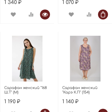
1 340 ₽
1 070 ₽
Сарафан женский "168
Сарафан женский
Ш.Т" (М)
"Карэ К.П" (154)
1 190 ₽
1 140 ₽