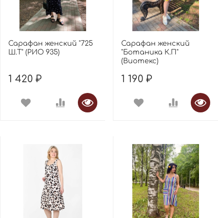
Сарафан женский "725
Сарафан женский
Ш.Т" (РИО 935)
"Ботаника К.П"
(Виотекс)
1 420 ₽
1 190 ₽