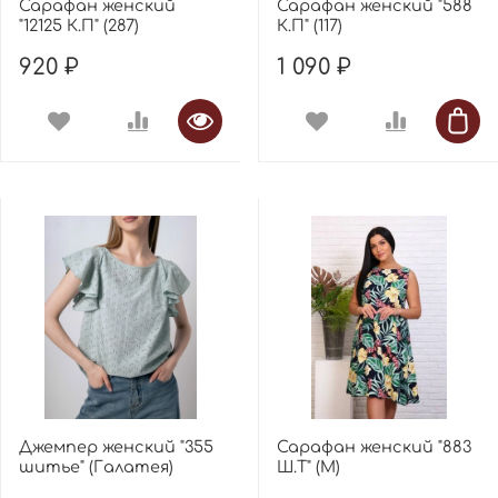
Сарафан женский
Сарафан женский "588
"12125 К.П" (287)
К.П" (117)
920 ₽
1 090 ₽
Джемпер женский "355
Сарафан женский "883
шитье" (Галатея)
Ш.Т" (М)