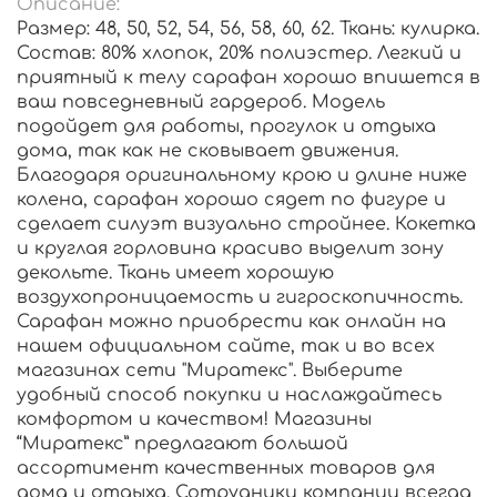
Описание:
Размер: 48, 50, 52, 54, 56, 58, 60, 62. Ткань: кулирка.
Состав: 80% хлопок, 20% полиэстер. Легкий и
приятный к телу сарафан хорошо впишется в
ваш повседневный гардероб. Модель
подойдет для работы, прогулок и отдыха
дома, так как не сковывает движения.
Благодаря оригинальному крою и длине ниже
колена, сарафан хорошо сядет по фигуре и
сделает силуэт визуально стройнее. Кокетка
и круглая горловина красиво выделит зону
декольте. Ткань имеет хорошую
воздухопроницаемость и гигроскопичность.
Сарафан можно приобрести как онлайн на
нашем официальном сайте, так и во всех
магазинах сети "Миратекс". Выберите
удобный способ покупки и наслаждайтесь
комфортом и качеством! Магазины
“Миратекс” предлагают большой
ассортимент качественных товаров для
дома и отдыха. Сотрудники компании всегда