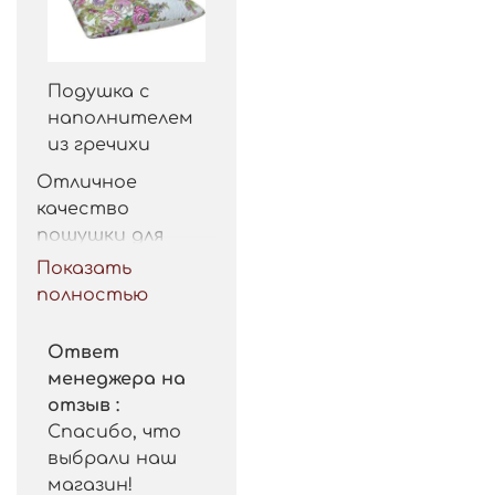
Подушка с
наполнителем
из гречихи
Отличное 
качество 
пошушки для 
такой цены. 
Показать
Рекомендую.
полностью
Ответ
менеджера на
отзыв :
Спасибо, что
выбрали наш
магазин!