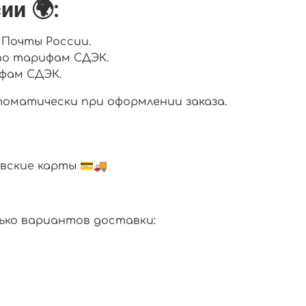
ии 🌍:
 Почты России.
 по тарифам СДЭК.
ифам СДЭК.
матически при оформлении заказа.
вские карты 💳🚚
ько вариантов доставки: