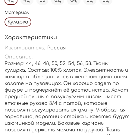
46,
48,
50
52,
54,
56,
58,
Материал
Кулирка
Характеристики
Изготовитель:
Россия
Описание:
Размер: 44, 46, 48, 50, 52, 54, 56, 58. Ткань:
кулирка. Состав: 100% хлопок. Элегантность и
комфорт объединились в женском домашнем
халате на пуговицах. Он хорошо сядет по
фигуре и подчеркнёт её достоинства. Халат
средней длины с полукруглым низом имеет
втачные рукава 3/4 с патой, которые
позволят регулировать их длину. V-образная
горловина, воротник-стойка и кокетка будут
изюминкой модели. Боковые карманы
позволят держать мелочи под рукой. Ткань