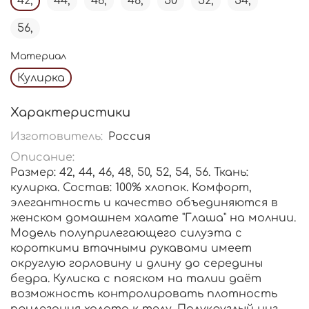
42,
44,
46,
48,
50
52,
54,
56,
Материал
Кулирка
Характеристики
Изготовитель:
Россия
Описание:
Размер: 42, 44, 46, 48, 50, 52, 54, 56. Ткань:
кулирка. Состав: 100% хлопок. Комфорт,
элегантность и качество объединяются в
женском домашнем халате "Глаша" на молнии.
Модель полуприлегающего силуэта с
короткими втачными рукавами имеет
округлую горловину и длину до середины
бедра. Кулиска с пояском на талии даёт
возможность контролировать плотность