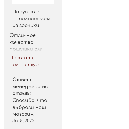
Подушка с
наполнителем
из гречихи
Отличное 
качество 
пошушки для 
такой цены. 
Показать
Рекомендую.
полностью
Ответ
менеджера на
отзыв :
Спасибо, что
выбрали наш
магазин!
Jul 8, 2025