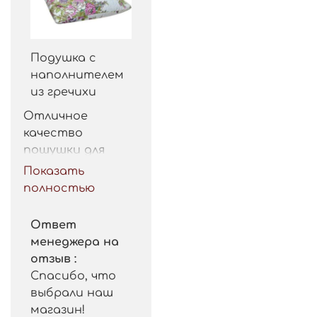
Подушка с
наполнителем
из гречихи
Отличное 
качество 
пошушки для 
такой цены. 
Показать
Рекомендую.
полностью
Ответ
менеджера на
отзыв :
Спасибо, что
выбрали наш
магазин!