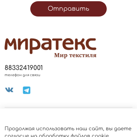
Отправить
88332419001
телефон для связи
МЕНЮ МАГАЗИНА
Продолжая использовать наш сайт, вы даете
ИНФОРМАЦИЯ
согласие на обработку файлов cookie,