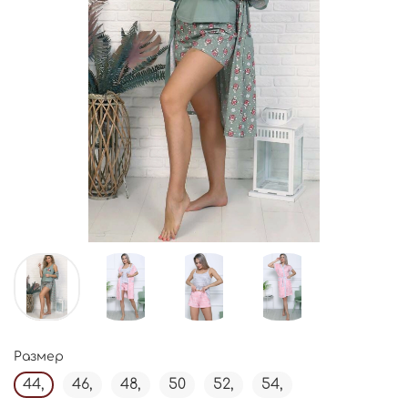
Размер
44,
46,
48,
50
52,
54,