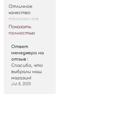
Отличное 
качество 
пошушки для 
такой цены. 
Показать
Рекомендую.
полностью
Ответ
менеджера на
отзыв :
Спасибо, что
выбрали наш
магазин!
Jul 8, 2025