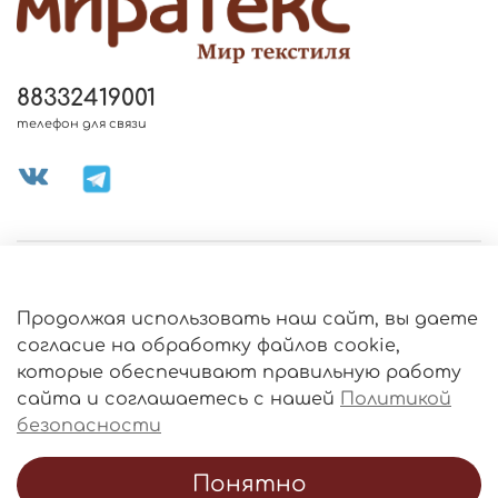
88332419001
телефон для связи
МЕНЮ МАГАЗИНА
Продолжая использовать наш сайт, вы даете
ИНФОРМАЦИЯ
согласие на обработку файлов cookie,
Политика
которые обеспечивают правильную работу
обработки
данных
сайта и соглашаетесь с нашей
Политикой
О МАГАЗИНЕ
безопасности
Понятно