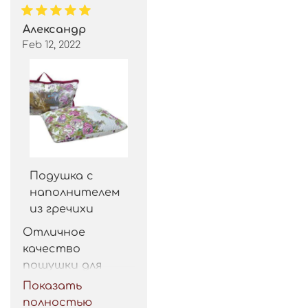
Александр
Feb 12, 2022
Подушка с
наполнителем
из гречихи
Отличное 
качество 
пошушки для 
такой цены. 
Показать
Рекомендую.
полностью