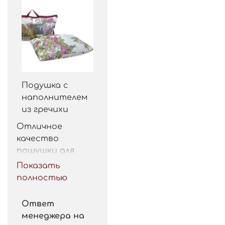
Подушка с
наполнителем
из гречихи
Отличное 
качество 
пошушки для 
такой цены. 
Показать
Рекомендую.
полностью
Ответ
менеджера на