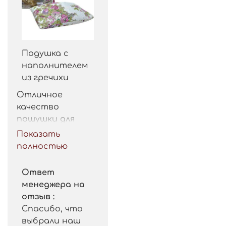
Подушка с
наполнителем
из гречихи
Отличное 
качество 
пошушки для 
такой цены. 
Показать
Рекомендую.
полностью
Ответ
менеджера на
отзыв :
Спасибо, что
выбрали наш