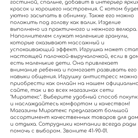
гостиной, спальне, добавит в интерьер ярки
красок и хорошего настроения. С котом буд
уютно засыпать в обнимку. Также его можно
положить под голову как валик. Изделие
выполнено из практичного и нежного велюра.
Наполнителем служат маленькие гранулы,
которые оказывают массажный и
успокаивающий эффект. Игрушка может ста
настоящей палочкой-выручалочкой, если в до
есть маленькие дети. Она привлекает
внимание ребенка и помогает развивать его
навыки общения. Игрушку антистресс можно
приобрести как онлайн на нашем официальн
сайте, так и во всех магазинах сети
"Миратекс". Выберите удобный способ покупк
и наслаждайтесь комфортом и качеством!
Магазины Миратекс предлагают большой
ассортимент качественных товаров для до
и отдыха. Сотрудники компании всегда рады
помочь с выбором. Звоните 41-90-01.