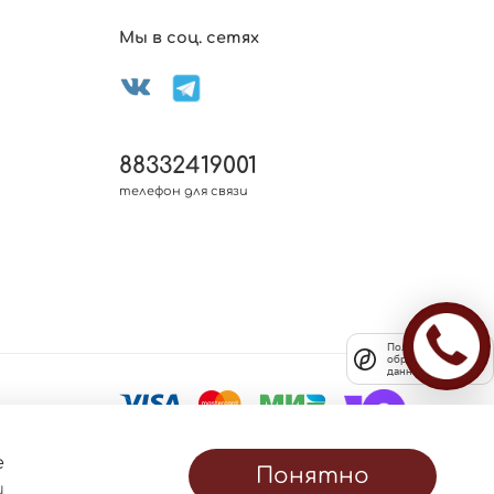
Мы в соц. сетях
88332419001
телефон для связи
Политика
обработки
данных
е
Понятно
и