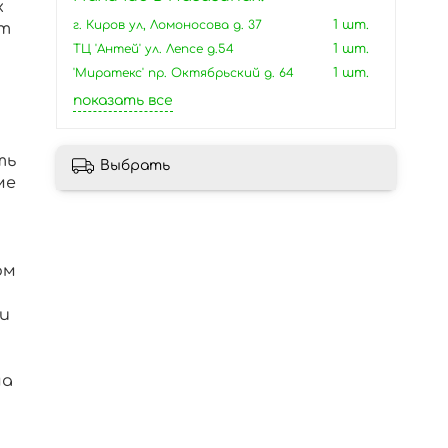
х
г. Киров ул, Ломоносова д. 37
1 шт.
ет
ТЦ 'Антей' ул. Лепсе д.54
1 шт.
'Миратекс' пр. Октябрьский д. 64
1 шт.
показать все
ть
Выбрать
ме
ом
и
ма