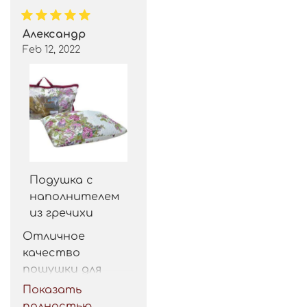
Александр
Feb 12, 2022
Подушка с
наполнителем
из гречихи
Отличное 
качество 
пошушки для 
такой цены. 
Показать
Рекомендую.
полностью