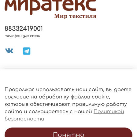
88332419001
телефон для связи
МЕНЮ МАГАЗИНА
Продолжая использовать наш сайт, вы даете
ИНФОРМАЦИЯ
согласие на обработку файлов cookie,
Политика
которые обеспечивают правильную работу
обработки
данных
сайта и соглашаетесь с нашей
Политикой
О МАГАЗИНЕ
безопасности
Понятно