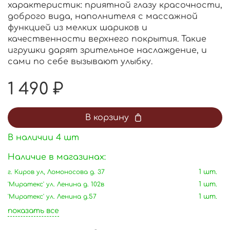
характеристик: приятной глазу красочности,
доброго вида, наполнителя с массажной
функцией из мелких шариков и
качественности верхнего покрытия. Такие
игрушки дарят зрительное наслаждение, и
сами по себе вызывают улыбку.
1 490 ₽
В корзину
В наличии
4
шт
Наличие в магазинах:
г. Киров ул, Ломоносова д. 37
1 шт.
'Миратекс' ул. Ленина д. 102в
1 шт.
'Миратекс' ул. Ленина д.57
1 шт.
показать все