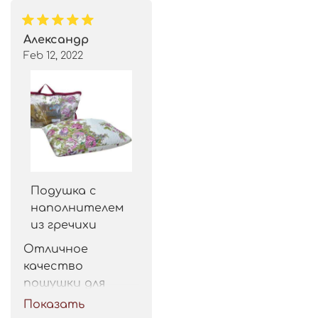
Александр
Feb 12, 2022
Подушка с
наполнителем
из гречихи
Отличное 
качество 
пошушки для 
такой цены. 
Показать
Рекомендую.