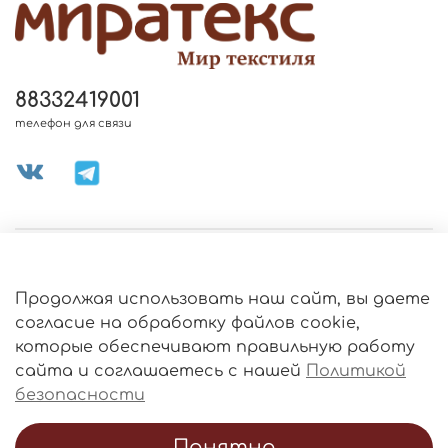
88332419001
телефон для связи
МЕНЮ МАГАЗИНА
Продолжая использовать наш сайт, вы даете
ИНФОРМАЦИЯ
согласие на обработку файлов cookie,
Политика
которые обеспечивают правильную работу
обработки
данных
сайта и соглашаетесь с нашей
Политикой
О МАГАЗИНЕ
безопасности
Понятно