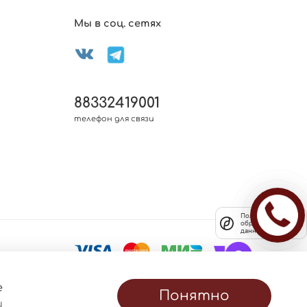
Мы в соц. сетях
88332419001
телефон для связи
Политика
обработки
данных
е
Понятно
и