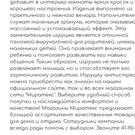
добавит в интерьер комнаты ярких красок и
хорошего настроения. Изделие выполнено из
практичного и нежного велюра. Наполнител
служат маленькие гранулы, которые оказыва
массажный и успокаивающий эффект. Эта
замечательная игрушка является отличной
палочкой-выручалочкой для родителей, имею
маленьких детей. Она привлекает внимание
ребенка и помогает развивать его навыки
общения. Таким образом, игрушка не только
развлекает малыша, но и способствует его
гармоничному развитию. Игрушку антистре
можно приобрести как онлайн на нашем
официальном сайте, так и во всех магазинах
сети "Миратекс". Выберите удобный способ
покупки и наслаждайтесь комфортом и
качеством! Магазины Миратекс предлагают
большой ассортимент качественных товаро
для дома и отдыха. Сотрудники компании
всегда рады помочь с выбором. Звоните 41-90-0