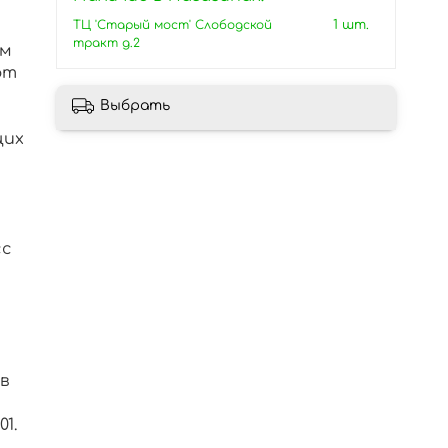
ТЦ 'Старый мост' Слободской
1 шт.
тракт д.2
ем
ют
Выбрать
щих
сс
в
1.