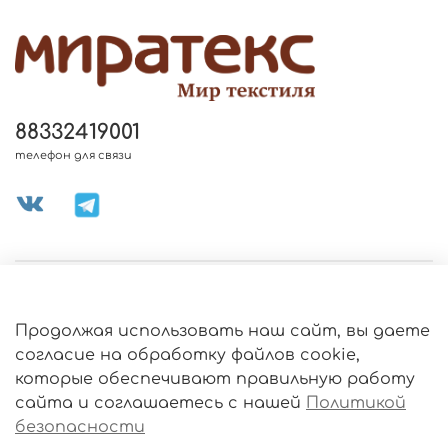
88332419001
телефон для связи
МЕНЮ МАГАЗИНА
Продолжая использовать наш сайт, вы даете
ИНФОРМАЦИЯ
согласие на обработку файлов cookie,
Политика
которые обеспечивают правильную работу
обработки
данных
сайта и соглашаетесь с нашей
Политикой
О МАГАЗИНЕ
безопасности