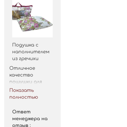
Подушка с
наполнителем
из гречихи
Отличное 
качество 
пошушки для 
такой цены. 
Показать
Рекомендую.
полностью
Ответ
менеджера на
отзыв :