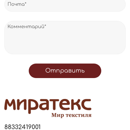
Отправить
88332419001