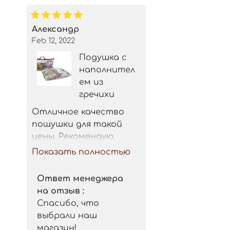
Александр
Feb 12, 2022
Подушка с
наполнител
ем из
гречихи
Отличное качество 
пошушки для такой 
цены. Рекомендую.
Показать полностью
Ответ менеджера
на отзыв :
Спасибо, что
выбрали наш
магазин!