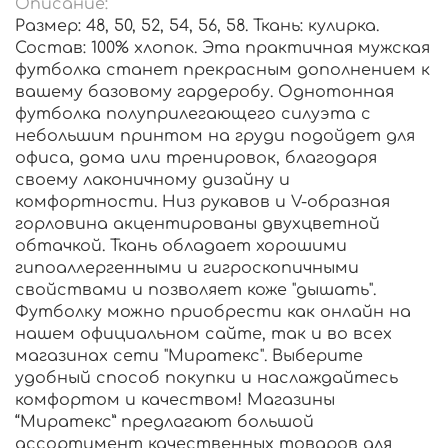
Описание:
Размер: 48, 50, 52, 54, 56, 58. Ткань: кулирка.
Состав: 100% хлопок. Эта практичная мужская
футболка станет прекрасным дополнением к
вашему базовому гардеробу. Однотонная
футболка полуприлегающего силуэта с
небольшим принтом на груди подойдет для
офиса, дома или тренировок, благодаря
своему лаконичному дизайну и
комфортности. Низ рукавов и V-образная
горловина акцентированы двухцветной
обтачкой. Ткань обладает хорошими
гипоаллергенными и гигроскопичными
свойствами и позволяет коже "дышать".
Футболку можно приобрести как онлайн на
нашем официальном сайте, так и во всех
магазинах сети "Миратекс". Выберите
удобный способ покупки и наслаждайтесь
комфортом и качеством! Магазины
“Миратекс” предлагают большой
ассортимент качественных товаров для