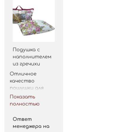
Подушка с
наполнителем
из гречихи
Отличное 
качество 
пошушки для 
такой цены. 
Показать
Рекомендую.
полностью
Ответ
менеджера на