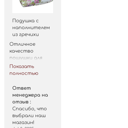
Подушка с
наполнителем
из гречихи
Отличное 
качество 
пошушки для 
такой цены. 
Показать
Рекомендую.
полностью
Ответ
менеджера на
отзыв :
Спасибо, что
выбрали наш
магазин!