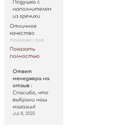
Подушка с
наполнителем
из гречихи
Отличное 
качество 
пошушки для 
такой цены. 
Показать
Рекомендую.
полностью
Ответ
менеджера на
отзыв :
Спасибо, что
выбрали наш
магазин!
Jul 8, 2025