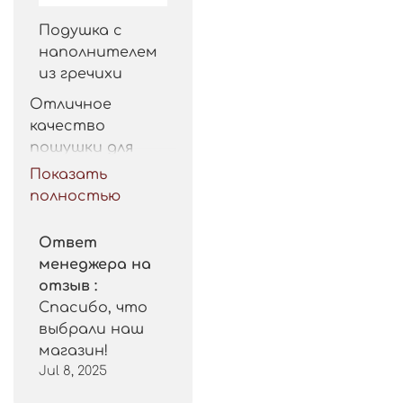
Подушка с
наполнителем
из гречихи
Отличное 
качество 
пошушки для 
такой цены. 
Показать
Рекомендую.
полностью
Ответ
менеджера на
отзыв :
Спасибо, что
выбрали наш
магазин!
Jul 8, 2025