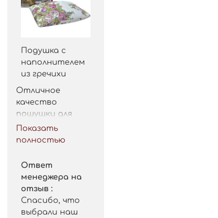
Подушка с
наполнителем
из гречихи
Отличное 
качество 
пошушки для 
такой цены. 
Показать
Рекомендую.
полностью
Ответ
менеджера на
отзыв :
Спасибо, что
выбрали наш