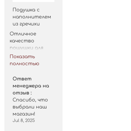
Подушка с
наполнителем
из гречихи
Отличное 
качество 
пошушки для 
такой цены. 
Показать
Рекомендую.
полностью
Ответ
менеджера на
отзыв :
Спасибо, что
выбрали наш
магазин!
Jul 8, 2025