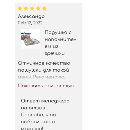
Александр
Feb 12, 2022
Подушка с
наполнител
ем из
гречихи
Отличное качество 
пошушки для такой 
цены. Рекомендую.
Показать полностью
Ответ менеджера
на отзыв :
Спасибо, что
выбрали наш
магазин!