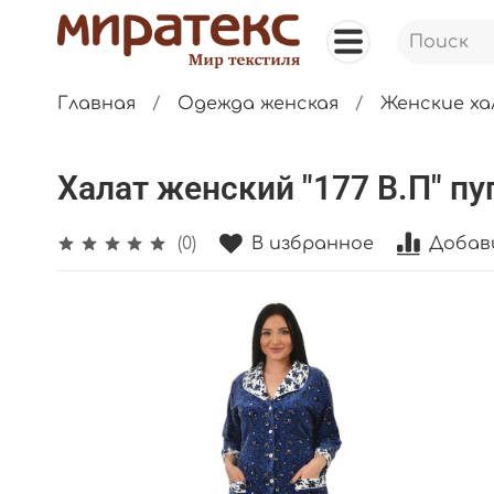
Главная
Одежда женская
Женские х
Халат женский "177 В.П" пу
В избранное
Добав
(0)