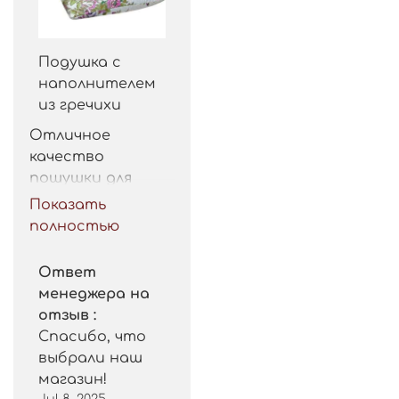
Подушка с
наполнителем
из гречихи
Отличное 
качество 
пошушки для 
такой цены. 
Показать
Рекомендую.
полностью
Ответ
менеджера на
отзыв :
Спасибо, что
выбрали наш
магазин!
Jul 8, 2025