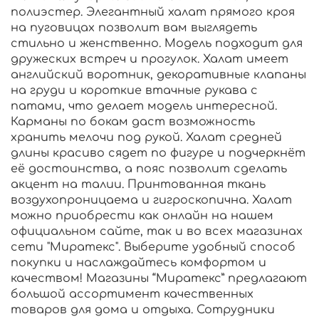
полиэстер. Элегантный халат прямого кроя
на пуговицах позволит вам выглядеть
стильно и женственно. Модель подходит для
дружеских встреч и прогулок. Халат имеет
английский воротник, декоративные клапаны
на груди и короткие втачные рукава с
патами, что делает модель интересной.
Карманы по бокам даст возможность
хранить мелочи под рукой. Халат средней
длины красиво сядет по фигуре и подчеркнёт
её достоинства, а пояс позволит сделать
акцент на талии. Принтованная ткань
воздухопроницаема и гигроскопична. Халат
можно приобрести как онлайн на нашем
официальном сайте, так и во всех магазинах
сети "Миратекс". Выберите удобный способ
покупки и наслаждайтесь комфортом и
качеством! Магазины “Миратекс” предлагают
большой ассортимент качественных
товаров для дома и отдыха. Сотрудники