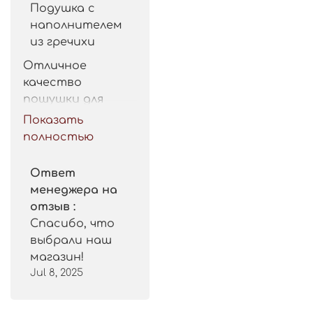
Подушка с
наполнителем
из гречихи
Отличное 
качество 
пошушки для 
такой цены. 
Показать
Рекомендую.
полностью
Ответ
менеджера на
отзыв :
Спасибо, что
выбрали наш
магазин!
Jul 8, 2025