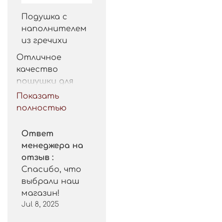
Подушка с
наполнителем
из гречихи
Отличное 
качество 
пошушки для 
такой цены. 
Показать
Рекомендую.
полностью
Ответ
менеджера на
отзыв :
Спасибо, что
выбрали наш
магазин!
Jul 8, 2025