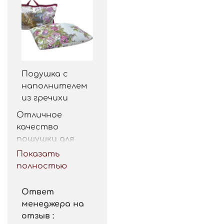
Подушка с
наполнителем
из гречихи
Отличное 
качество 
пошушки для 
такой цены. 
Показать
Рекомендую.
полностью
Ответ
менеджера на
отзыв :