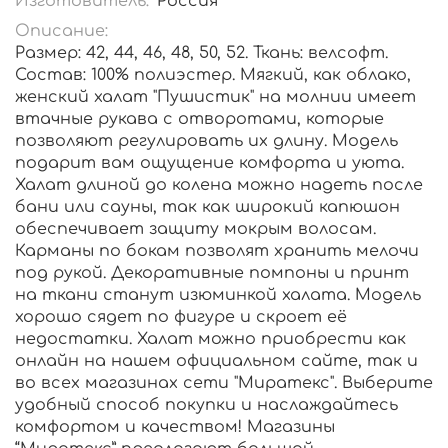
Изготовитель:
Россия
Описание:
Размер: 42, 44, 46, 48, 50, 52. Ткань: велсофт.
Состав: 100% полиэстер. Мягкий, как облако,
женский халат "Пушистик" на молнии имеет
втачные рукава с отворотами, которые
позволяют регулировать их длину. Модель
подарит вам ощущение комфорта и уюта.
Халат длиной до колена можно надеть после
бани или сауны, так как широкий капюшон
обеспечивает защиту мокрым волосам.
Карманы по бокам позволят хранить мелочи
под рукой. Декоративные помпоны и принт
на ткани станут изюминкой халата. Модель
хорошо сядет по фигуре и скроет её
недостатки. Халат можно приобрести как
онлайн на нашем официальном сайте, так и
во всех магазинах сети "Миратекс". Выберите
удобный способ покупки и наслаждайтесь
комфортом и качеством! Магазины