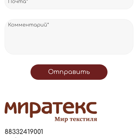
Отправить
88332419001