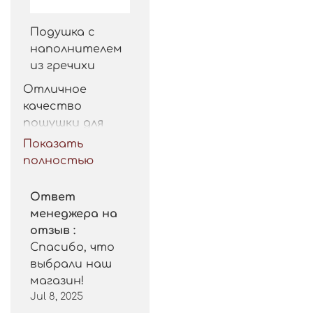
Подушка с
наполнителем
из гречихи
Отличное 
качество 
пошушки для 
такой цены. 
Показать
Рекомендую.
полностью
Ответ
менеджера на
отзыв :
Спасибо, что
выбрали наш
магазин!
Jul 8, 2025