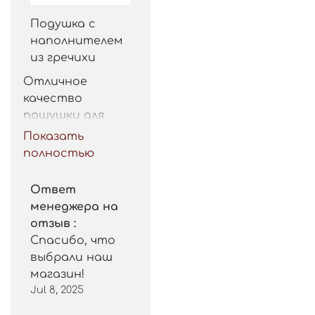
Подушка с
наполнителем
из гречихи
Отличное 
качество 
пошушки для 
такой цены. 
Показать
Рекомендую.
полностью
Ответ
менеджера на
отзыв :
Спасибо, что
выбрали наш
магазин!
Jul 8, 2025