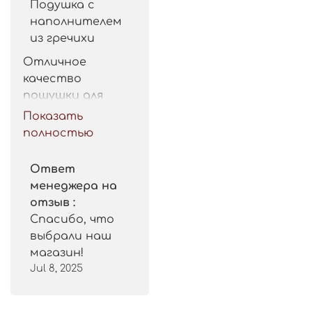
Подушка с
наполнителем
из гречихи
Отличное 
качество 
пошушки для 
такой цены. 
Показать
Рекомендую.
полностью
Ответ
менеджера на
отзыв :
Спасибо, что
выбрали наш
магазин!
Jul 8, 2025