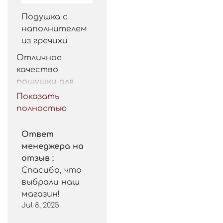
Подушка с
наполнителем
из гречихи
Отличное 
качество 
пошушки для 
такой цены. 
Показать
Рекомендую.
полностью
Ответ
менеджера на
отзыв :
Спасибо, что
выбрали наш
магазин!
Jul 8, 2025