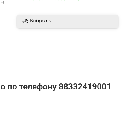
он
Выбрать
й
но по телефону
88332419001