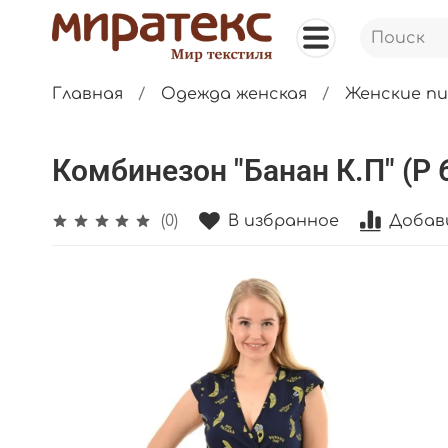
Главная
Одежда женская
Женские п
Комбинезон "Банан К.П" (Р 
В избранное
Добав
(0)