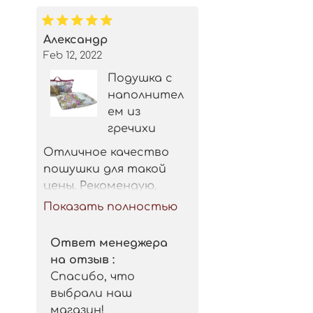
Александр
Feb 12, 2022
Подушка с
наполнител
ем из
гречихи
Отличное качество 
пошушки для такой 
цены. Рекомендую.
Показать полностью
Ответ менеджера
на отзыв :
Спасибо, что
выбрали наш
магазин!