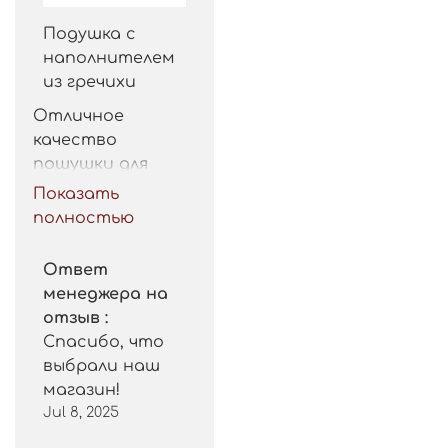
Подушка с
наполнителем
из гречихи
Отличное 
качество 
пошушки для 
такой цены. 
Показать
Рекомендую.
полностью
Ответ
менеджера на
отзыв :
Спасибо, что
выбрали наш
магазин!
Jul 8, 2025