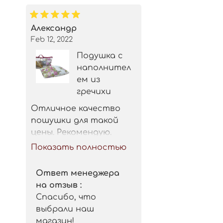
Александр
Feb 12, 2022
Подушка с
наполнител
ем из
гречихи
Отличное качество 
пошушки для такой 
цены. Рекомендую.
Показать полностью
Ответ менеджера
на отзыв :
Спасибо, что
выбрали наш
магазин!