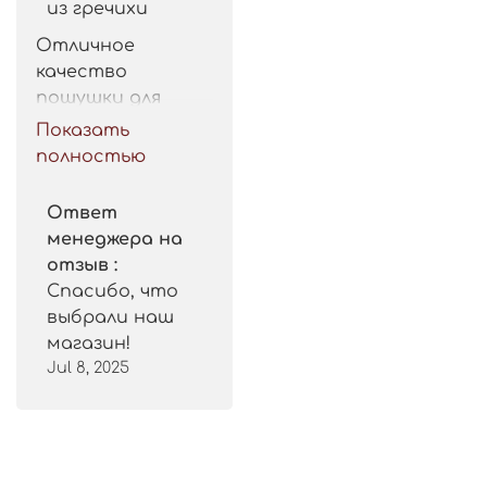
из гречихи
Отличное 
качество 
пошушки для 
такой цены. 
Показать
Рекомендую.
полностью
Ответ
менеджера на
отзыв :
Спасибо, что
выбрали наш
магазин!
Jul 8, 2025