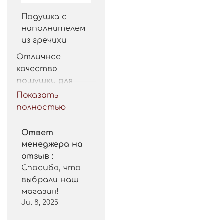
Подушка с
наполнителем
из гречихи
Отличное 
качество 
пошушки для 
такой цены. 
Показать
Рекомендую.
полностью
Ответ
менеджера на
отзыв :
Спасибо, что
выбрали наш
магазин!
Jul 8, 2025