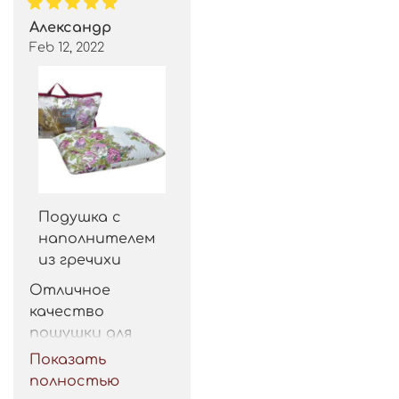
Александр
Feb 12, 2022
Подушка с
наполнителем
из гречихи
Отличное 
качество 
пошушки для 
такой цены. 
Показать
Рекомендую.
полностью