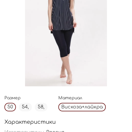
Размер
Материал
50
54,
58,
Вискоза+лайкра
Характеристики