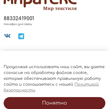
88332419001
телефон для связи
МЕНЮ МАГАЗИНА
Продолжая использовать наш сайт, вы даете
ИНФОРМАЦИЯ
согласие на обработку файлов cookie,
Политика
которые обеспечивают правильную работу
обработки
данных
сайта и соглашаетесь с нашей
Политикой
О МАГАЗИНЕ
безопасности
Понятно