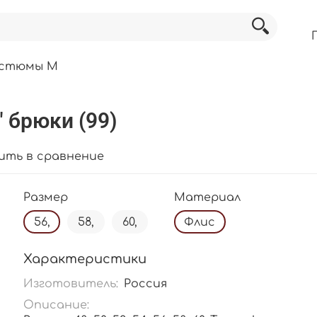
остюмы М
 брюки (99)
ить в сравнение
Размер
Материал
56,
58,
60,
Флис
Характеристики
Изготовитель:
Россия
Описание: