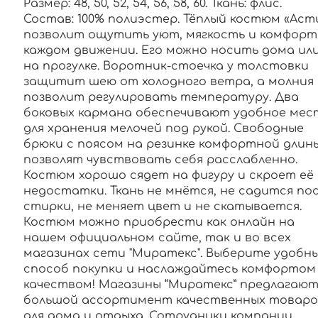
Размер: 48, 50, 52, 54, 56, 58, 60. Ткань: флис.
Состав: 100% полиэстер. Тёплый костюм «Аст
позволит ощутить уют, мягкость и комфорт
каждом движении. Его можно носить дома ил
на прогулке. Воротник-стоечка у толстовки
защитит шею от холодного ветра, а молния
позволит регулировать температуру. Два
боковых кармана обеспечивают удобное мес
для хранения мелочей под рукой. Свободные
брюки с поясом на резинке комфортной длин
позволят чувствовать себя расслабленно.
Костюм хорошо сядет на фигуру и скроет её
недостатки. Ткань не мнётся, не садится по
стирки, не меняет цвет и не скатывается.
Костюм можно приобрести как онлайн на
нашем официальном сайте, так и во всех
магазинах сети "Миратекс". Выберите удобн
способ покупки и наслаждайтесь комфортом
качеством! Магазины “Миратекс” предлагаю
большой ассортимент качественных товаро
для дома и отдыха. Сотрудники компании