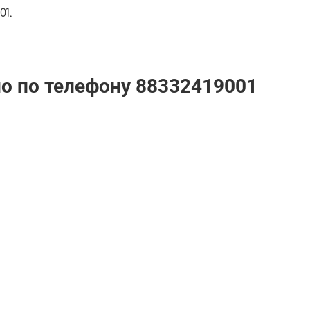
1.
но по телефону
88332419001