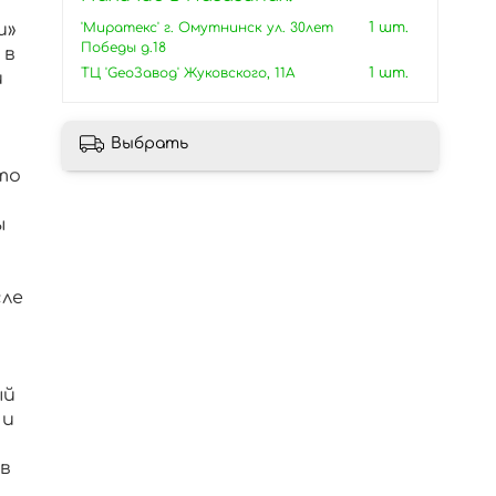
'Миратекс' г. Омутнинск ул. 30лет
1 шт.
и»
Победы д.18
 в
ТЦ 'GeoЗавод' Жуковского, 11А
1 шт.
и
Выбрать
то
ы
сле
ый
 и
т
в