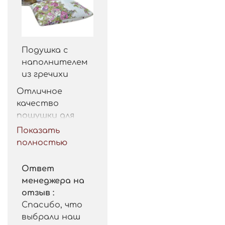
Подушка с
наполнителем
из гречихи
Отличное 
качество 
пошушки для 
такой цены. 
Показать
Рекомендую.
полностью
Ответ
менеджера на
отзыв :
Спасибо, что
выбрали наш