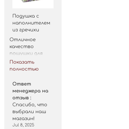
Подушка с
наполнителем
из гречихи
Отличное 
качество 
пошушки для 
такой цены. 
Показать
Рекомендую.
полностью
Ответ
менеджера на
отзыв :
Спасибо, что
выбрали наш
магазин!
Jul 8, 2025