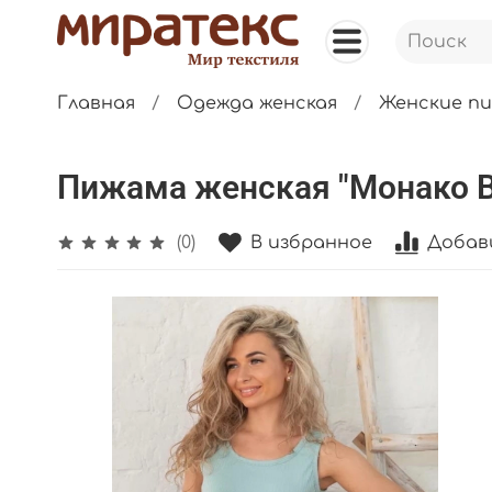
Главная
Одежда женская
Женские п
Пижама женская "Монако В
В избранное
Добав
(0)