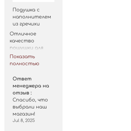
Подушка с
наполнителем
из гречихи
Отличное 
качество 
пошушки для 
такой цены. 
Показать
Рекомендую.
полностью
Ответ
менеджера на
отзыв :
Спасибо, что
выбрали наш
магазин!
Jul 8, 2025