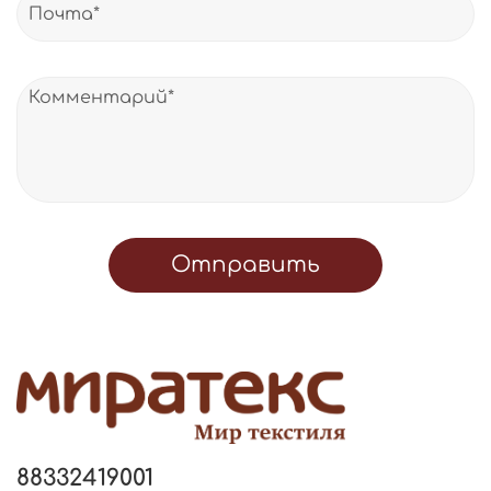
Отправить
88332419001