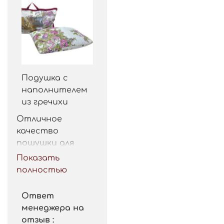
Подушка с
наполнителем
из гречихи
Отличное 
качество 
пошушки для 
такой цены. 
Показать
Рекомендую.
полностью
Ответ
менеджера на
отзыв :